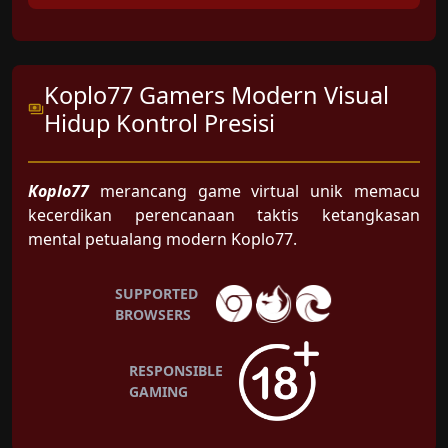
Koplo77 Gamers Modern Visual
Hidup Kontrol Presisi
Koplo77
merancang game virtual unik memacu
kecerdikan perencanaan taktis ketangkasan
mental petualang modern Koplo77.
SUPPORTED
BROWSERS
RESPONSIBLE
GAMING