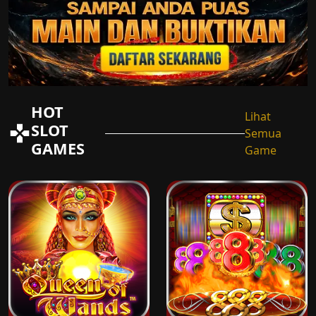
HOT
Lihat
SLOT
Semua
GAMES
Game