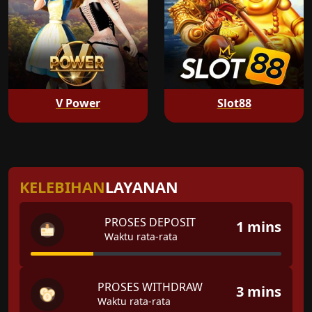
V Power
Slot88
KELEBIHAN
LAYANAN
PROSES DEPOSIT
1 mins
Waktu rata-rata
PROSES WITHDRAW
3 mins
Waktu rata-rata