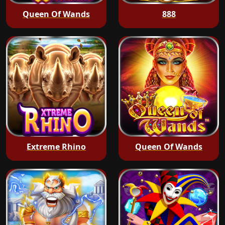
Queen Of Wands
888
Extreme Rhino
Queen Of Wands