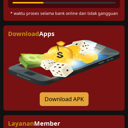
* waktu proses selama bank online dan tidak gangguan
Download
Apps
Download APK
Layanan
Member