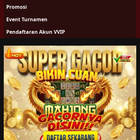
Promosi
Event Turnamen
Pendaftaran Akun VVIP